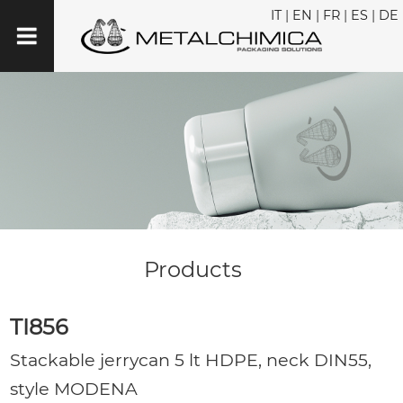
IT
|
EN
|
FR
|
ES
|
DE
Products
TI856
Stackable jerrycan 5 lt HDPE, neck DIN55,
style MODENA