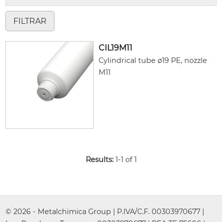
CIL19M11
Cylindrical tube ø19 PE, nozzle
M11
Results:
1-1 of 1
© 2026 - Metalchimica Group | P.IVA/C.F. 00303970677 |