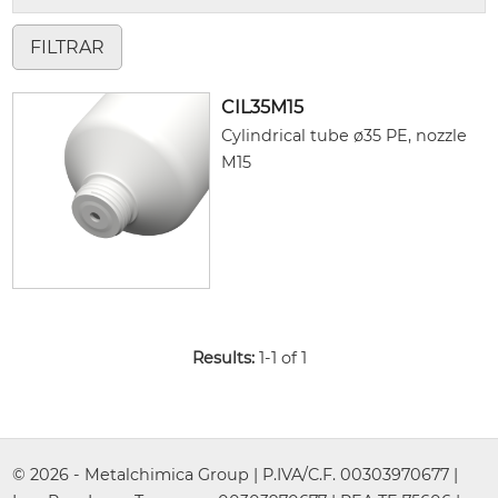
CIL35M15
Cylindrical tube ø35 PE, nozzle
M15
Results:
1-1 of 1
© 2026 - Metalchimica Group | P.IVA/C.F. 00303970677 |